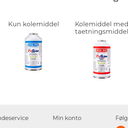
Kun kolemiddel
Kolemiddel me
taetningsmidde
deservice
Min konto
Følg